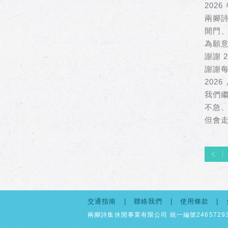
2026
兩腳
開門
為願
謝謝 2
謝謝
2026
我們
不急
但會
交通指南
聯絡我們
使用條款
兩腳詩集休閒事業有限公司 統一編號2465729