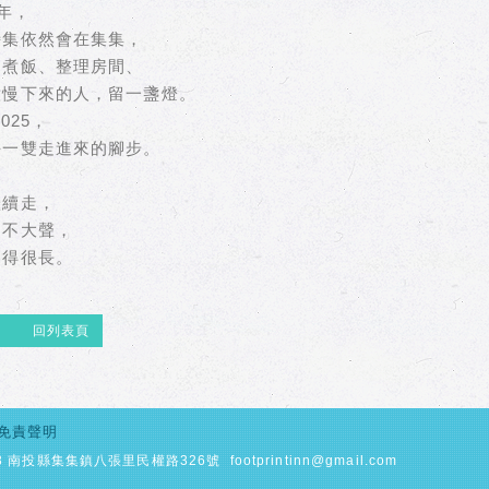
 年，
詩集依然會在集集，
、煮飯、整理房間、
意慢下來的人，留一盞燈。
025，
每一雙走進來的腳步。
，
繼續走，
、不大聲，
走得很長。
回列表頁
免責聲明
3 南投縣集集鎮八張里民權路326號
footprintinn@gmail.com