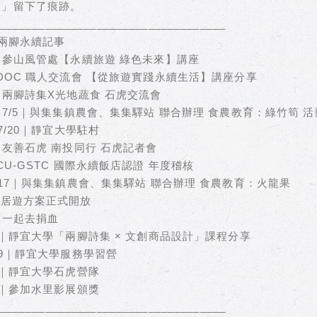
慢」留下了痕跡。
___________________________________
5 兩腳永續記事
1｜參山風管處【永續旅遊 綠色未來】講座
｜DOC 職人交流會 【從旅遊實踐永續生活】講座分享
7｜兩腳詩集X光地蔬食 石虎交流會
8、7/5｜與集集鎮農會、集集驛站 聯合辦理 食農教育：綠竹筍 活
6–7/20｜靜宜大學駐村
0｜友善石虎 南投同行 石虎記者會
｜CU-GSTC 國際永續飯店認證 年度稽核
6–17｜與集集鎮農會、集集驛站 聯合辦理 食農教育：火龍果
｜居遊方案正式開放
8｜一起去捐血
22｜靜宜大學「兩腳詩集 × 文創商品設計」課程分享
8–9｜靜宜大學服務學習營
23｜靜宜大學石虎營隊
23｜參加水里影展頒獎
___________________________________