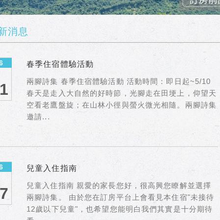
新消息
6
春季住宿體驗活動
兩腳詩集 春季住宿體驗活動 活動時間：即日起~5/10
1
春天是走入大自然的好時節，光腳走在田埂上，仰望天
空看老鷹盤旋；在山林小徑與螢火微光相隨。兩腳詩集
邀請...
6
兒童入住指南
兒童入住指南 親愛的家長您好，很高興您瞭解並選擇
7
兩腳詩集。 由於您在訂房平台上會看見本住宿"未接待
12歲以下兒童"，也希望您能明白我們其實是十分期待