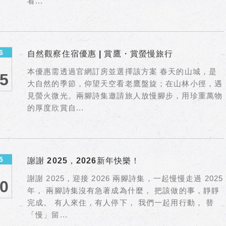
看...
6
自然觀察住宿優惠 | 賞鷹・賞螢慢旅行
本優惠需透過官網訂房並選擇該方案 春天的山城，是
5
大自然的季節，仰望天空看老鷹盤旋；在山林小徑，遇
見螢火微光。兩腳詩集邀請旅人放慢腳步，用珍重萬物
的厚度欣賞自...
5
謝謝 2025，2026新年快樂！
謝謝 2025，迎接 2026 兩腳詩集，一起慢慢走過 2025
0
年， 兩腳詩集沒有急著成為什麼， 把該做的事，靜靜
完成。 有人來住，有人停下， 我們一起用行動， 替
「慢」留...