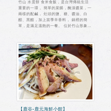
竹山 水蛋餅 食米食飯，是台灣傳統生活
重要的一環， 簡單的菜餚，醃漬醬菜，一
兩樣的配鹹， 灶頭的鹽、糖、醬油、白
醋、黑醋，加上當季辛香料， 鍋裡的簡
單，是滿足溫飽的一餐。 位於竹山形象商
圈...
【鹿谷-鹿元海鮮小館】