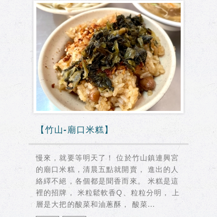
【竹山-廟口米糕】
慢來，就要等明天了！ 位於竹山鎮連興宮
的廟口米糕，清晨五點就開賣， 進出的人
絡繹不絕，各個都是聞香而來。 米糕是這
裡的招牌， 米粒鬆軟香Q、粒粒分明， 上
層是大把的酸菜和油蔥酥， 酸菜...