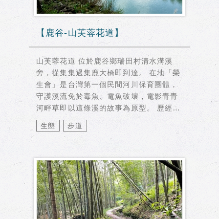
【鹿谷-山芙蓉花道】
山芙蓉花道 位於鹿谷鄉瑞田村清水溝溪
旁，從集集過集鹿大橋即到達。 在地「榮
生會」是台灣第一個民間河川保育團體，
守護溪流免於毒魚、電魚破壞，電影青青
河畔草即以這條溪的故事為原型。 歷經時
代轉...
生態
步道