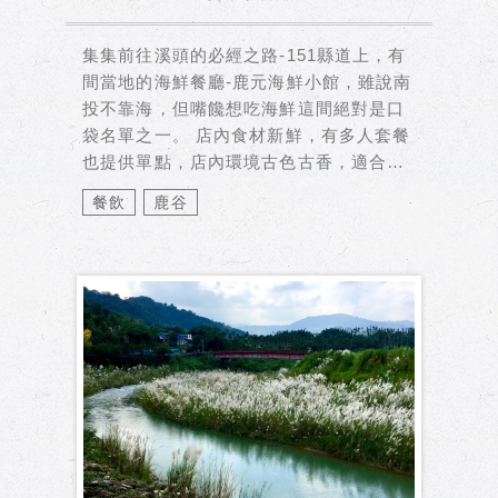
集集前往溪頭的必經之路-151縣道上，有
間當地的海鮮餐廳-鹿元海鮮小館，雖說南
投不靠海，但嘴饞想吃海鮮這間絕對是口
袋名單之一。 店內食材新鮮，有多人套餐
也提供單點，店內環境古色古香，適合多
人聚餐，尤其一整...
餐飲
鹿谷