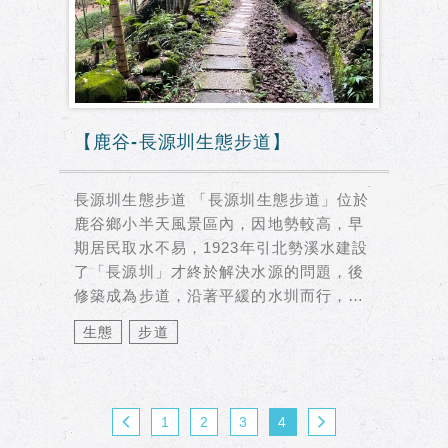
【鹿谷-長源圳生態步道】
長源圳生態步道 「長源圳生態步道」位於
鹿谷鄉小半天風景區內，因地勢較高，早
期居民取水不易，1923年引北勢溪水建設
了「長源圳」才終於解決水源的問題，後
修築成為步道，沿著平緩的水圳而行，有
清澈的流水...
生態
步道
1
2
3
4