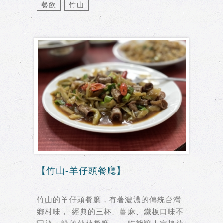
餐飲
竹山
【竹山-羊仔頭餐廳】
竹山的羊仔頭餐廳，有著濃濃的傳統台灣
鄉村味， 經典的三杯、薑麻、鐵板口味不