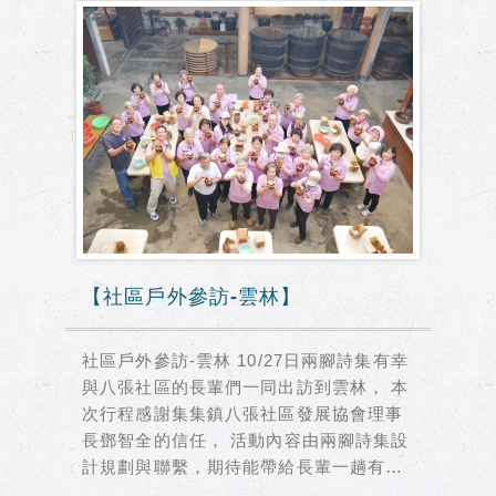
【社區戶外參訪-雲林】
社區戶外參訪-雲林 10/27日兩腳詩集有幸
與八張社區的長輩們一同出訪到雲林， 本
次行程感謝集集鎮八張社區發展協會理事
長鄧智全的信任， 活動內容由兩腳詩集設
計規劃與聯繫，期待能帶給長輩一趟有感
覺的旅行，...